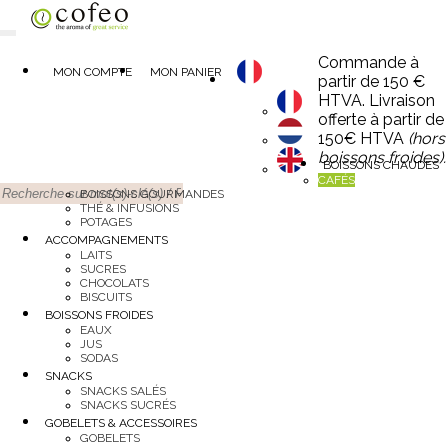
Commande à
MON COMPTE
MON PANIER
partir de 150 €
HTVA. Livraison
offerte à partir de
150€ HTVA
(hors
boissons froides).
BOISSONS CHAUDES
CAFÉS
BOISSONS GOURMANDES
THÉ & INFUSIONS
POTAGES
ACCOMPAGNEMENTS
LAITS
SUCRES
CHOCOLATS
BISCUITS
BOISSONS FROIDES
EAUX
JUS
SODAS
SNACKS
SNACKS SALÉS
SNACKS SUCRÉS
GOBELETS & ACCESSOIRES
GOBELETS