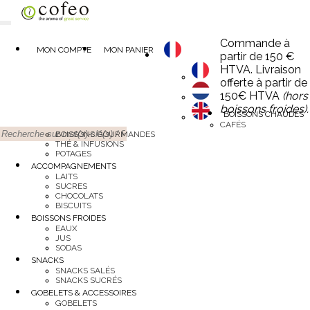
Commande à
MON COMPTE
MON PANIER
partir de 150 €
HTVA. Livraison
offerte à partir de
150€ HTVA
(hors
boissons froides).
BOISSONS CHAUDES
CAFÉS
BOISSONS GOURMANDES
THÉ & INFUSIONS
POTAGES
ACCOMPAGNEMENTS
LAITS
SUCRES
CHOCOLATS
BISCUITS
BOISSONS FROIDES
EAUX
JUS
SODAS
SNACKS
SNACKS SALÉS
SNACKS SUCRÉS
GOBELETS & ACCESSOIRES
GOBELETS