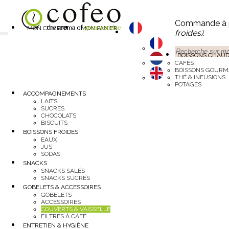
Commande à pa
MON COMPTE
MON PANIER
froides).
BOISSONS CHAU
CAFÉS
BOISSONS GOUR
THÉ & INFUSIONS
POTAGES
ACCOMPAGNEMENTS
LAITS
SUCRES
CHOCOLATS
BISCUITS
BOISSONS FROIDES
EAUX
JUS
SODAS
SNACKS
SNACKS SALÉS
SNACKS SUCRÉS
GOBELETS & ACCESSOIRES
GOBELETS
ACCESSOIRES
COUVERTS & VAISSELLE
FILTRES À CAFÉ
ENTRETIEN & HYGIÈNE